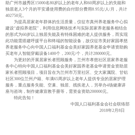
助广州市越秀区15000名80岁以上的老年人和60周岁以上的失能和
独居老人3个月的平安通使用费的自付部分费用8.95元/人/月，共计
402750元。
为提高居家老年群体的生活质量，仪征市真州养老服务中心拟
建设“虚拟养老院”，利用信息网络技术与实际居家养老服务相结合
的形式为60岁以上独居失能及有特殊困难的老人提供服务，而实现
此功能需搭建呼援平台和终端的智能设备，故仪征市美好家园孝慈
养老服务中心向中国人口福利基金会美好家园养老基金申请资助购
买老年人智能穿戴设备1400个，200元/个，共计280000元。
为更好的开展居家长者照顾服务，兰州市孝慈社区居家养老服
务中心特向中国人口福利基金会美好家园养老基金申请资金资助居
家长者照顾项目，项目旨在为兰州市万里社区、交大家属院、甘铝
社区300位兰州户籍、年满65周岁以上老年人提供专业的居家护理
服务，重点服务失能、空巢、独居、残疾老人，另举办4场健康讲
座与咨询，制作健康宣教手册等，需资金资助200000元。
特此告知！
中国人口福利基金会社会联络部
2018年2月8日