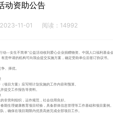
活动资助公告
23-11-01
阅读：14992
国行动—女生不简单”公益活动收到爱心企业捐赠物资。中国人口福利基金
。有意申请的机构可向我会提交实施方案，确定受助单位后签订协议书。
竞争、择优。
求
文件（项目方案）应写明计划实施的工作内容和预算。
成并提交工作报告等资料。
象
成立的非营利组织，运作规范，社会信用良好。
生青春期生理健康教育项目经验，具备群体信息管理等工作基础和项目案例
作团队，确保在项目期限内优质高效完成全部项目工作。