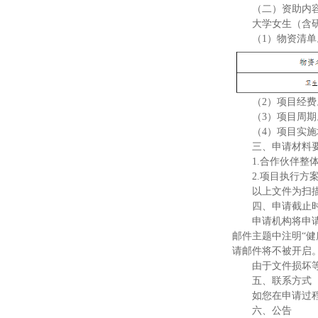
（二）资助内
大学女生（含研
（1）物资清单
（2）项目经费
（3）项目周期。
（4）项目实
三、申请材料
1.合作伙伴整
2.项目执行方
以上文件为扫
四、申请截止
申请机构将申请资
邮件主题
中注明“
请邮件将不被开启
由于文件损坏
五、联系方式
如您在申请过程中
六、公告