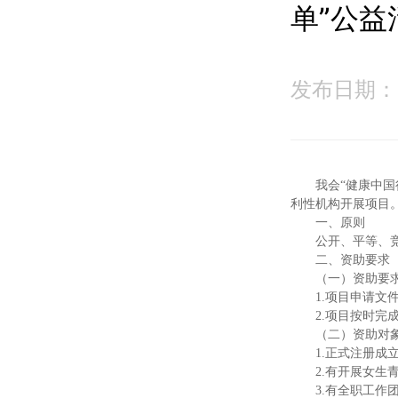
单”公益
发布日期：20
我会“健康中
利性机构
开展项目
一、原则
公开、平等、
二、资助要求
（一）资助要
1.项目申请
2.项目按时完
（二）资助对
1.正式注册
2.有开展女
3.有全职工