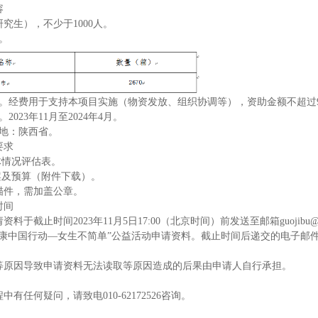
容
究生），不少于1000人。
。
。经费用于支持本项目实施（物资发放、组织协调等），资助金额不超过97
2023年11月至2024年4月。
施地：陕西省。
要求
体情况评估表。
案及预算（附件下载）。
描件，需加盖公章。
时间
料于截止时间2023年11月5日17:00（北京时间）前发送至邮箱guojibu@cpw
健康中国行动—女生不简单”公益活动申请资料。截止时间后递交的电子邮
。
等原因导致申请资料无法读取等原因造成的后果由申请人自行承担。
有任何疑问，请致电010-62172526咨询。