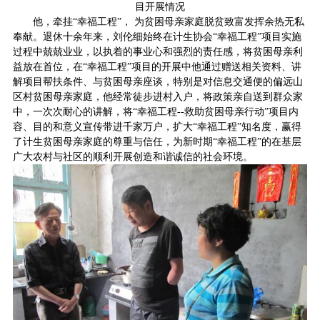
目开展情况
他，牵挂“幸福工程”， 为贫困母亲家庭脱贫致富发挥余热无私
奉献。退休十余年来，刘伦细始终在计生协会“幸福工程”项目实施
过程中兢兢业业，以执着的事业心和强烈的责任感，将贫困母亲利
益放在首位，在“幸福工程”项目的开展中他通过赠送相关资料、讲
解项目帮扶条件、与贫困母亲座谈，特别是对信息交通便的偏远山
区村贫困母亲家庭，他经常徒步进村入户，将政策亲自送到群众家
中，一次次耐心的讲解，将“幸福工程--救助贫困母亲行动”项目内
容、目的和意义宣传带进千家万户，扩大“幸福工程”知名度，赢得
了计生贫困母亲家庭的尊重与信任，为新时期“幸福工程”的在基层
广大农村与社区的顺利开展创造和谐诚信的社会环境。