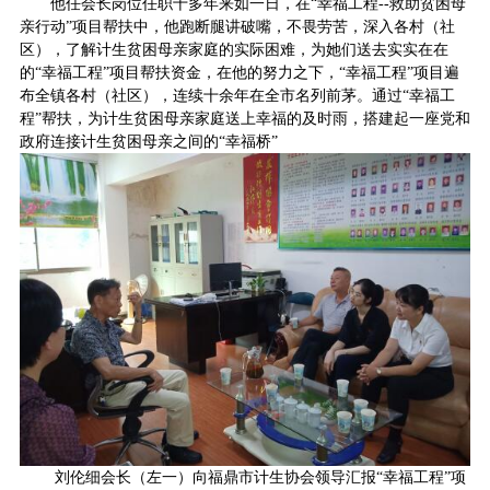
他任会长岗位任职十多年来如一日，在“幸福工程--救助贫困母
亲行动”项目帮扶中，他跑断腿讲破嘴，不畏劳苦，深入各村（社
区），了解计生贫困母亲家庭的实际困难，为她们送去实实在在
的“幸福工程”项目帮扶资金，在他的努力之下，“幸福工程”项目遍
布全镇各村（社区），连续十余年在全市名列前茅。通过“幸福工
程”帮扶，为计生贫困母亲家庭送上幸福的及时雨，搭建起一座党和
政府连接计生贫困母亲之间的“幸福桥”
刘伦细会长（左一）向福鼎市计生协会领导汇报“幸福工程”项