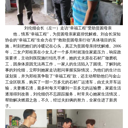
刘伦细会长（左一）走访“幸福工程”受助贫困母亲
他，情系“幸福工程”，为贫困母亲家庭排忧解难。刘会长深知
协会的“幸福工程”生命力在于“救助贫困母亲行动”具体项目的实
施，时刻把她们的冷暖记在心头，真正为贫困母亲排忧解难。2006
年，二女户郑桂英在小女儿才一个多月时就顶住家庭压力，响应政
策要求，主动到医院施行结扎手术，她的丈夫原在石材厂做磨机
工，因身体原因无法再工作，一家人的生活陷入了困境。了解到此
事的刘伦细，立即到她家走访慰问掌握实际情况，为他们的生计出
谋划策，并为郑桂英争取了“幸福工程”款，还主动帮助他们与金山
工业区联系，购买了一部一万多元的石材厂运渣车，由丈夫开车运
输，夫妻搬石渣，最多时每天可赚到一百多元的运输费，家庭生活
逐渐得到改善，刘伦细仍不忘跟踪服务，时常关心她家生活情况，
帮助解决燃眉之急，不久，经过夫妇俩的努力，全家住进了新房
子。