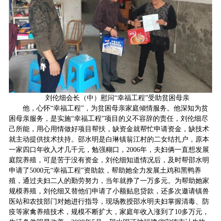
刘伦细会长（中）慰问“幸福工程”受助贫困母亲
他，心怀“幸福工程”，为贫困母亲家庭倾情服务。他深知为贫
困母亲服务，是实施“幸福工程”项目的义不容辞的责任，刘伦细尽
己所能，用心用情做好项目帮扶，缺资金就帮忙申请资金，缺技术
就主动提供技术扶持。邵水明是白琳镇翁江村的二女结扎户，原本
一家四口年收入才几千元，勉强糊口，2006年，夫妇俩一直想发展
庭院养殖，可是苦于没有资金，刘伦细知道情况后，及时帮邵水明
申请了5000元“幸福工程”资助款，帮助她全力发展土鸡和黑鸭养
殖，通过夫妇二人的勤劳努力，当年就挣了一万多元。为帮助她家
规模养殖，刘伦细又替他们申请了小额贴息贷款，还多次邀请镇兽
医站和农技部门对她进行指导，现场教授邵水明夫妇掌握清毒、防
疫等家禽养殖技术，规模不断扩大，家庭年收入涨到了10多万元，