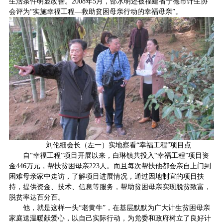
生活条件明显改善。2008年5月，邵水明还被福建省宁德市计生协
会评为“实施幸福工程—救助贫困母亲行动的幸福母亲”。
刘伦细会长（左一）实地察看“幸福工程”项目点
自“幸福工程”项目开展以来，白琳镇共投入“幸福工程”项目资
金446万元，帮扶贫困母亲223人。而且每次帮扶他都会亲自上门到
困难母亲家中走访，了解项目进展情况，通过因地制宜的项目扶
持，提供资金、技术、信息等服务，帮助贫困母亲实现脱贫致富，
脱贫率达百分百。
他，就是这样一头“老黄牛”，在基层默默为广大计生贫困母亲
家庭送温暖献爱心，以自己实际行动，为党委和政府树立了良好计