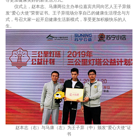
导更加健康美好的新生活方式。
仪式上，赵本志、马康两位主办单位嘉宾共同向艺人王子异颁
发“爱心大使”荣誉证书。王子异现场分享自己的健康生活理念与方
式，号召大家一起开启健康生活新模式，享受更加积极快乐的人
生。
赵本志（右）与马康（左）为王子异（中）颁发“
爱心大使
”证
书