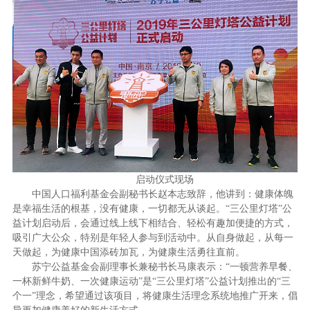
启动仪式现场
中国人口福利基金会副秘书长赵本志致辞，他讲到：健康体魄
是幸福生活的根基，没有健康，一切都无从谈起。“三公里灯塔”公
益计划启动后，会通过线上线下相结合、轻松有趣加便捷的方式，
吸引广大公众，特别是年轻人参与到活动中。从自身做起，从每一
天做起，为健康中国添砖加瓦，为健康生活勇往直前。
苏宁公益基金会副理事长兼秘书长马康表示：“一顿营养早餐、
一杯新鲜牛奶、一次健康运动”是“三公里灯塔”公益计划推出的“三
个一”理念，希望通过该项目，将健康生活理念系统地推广开来，倡